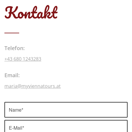
Kontakt
Telefon:
+43 680 1243283
Email:
maria@myviennatours.at