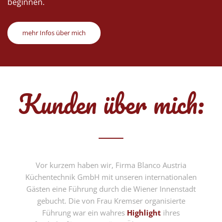
beginnen.
mehr Infos über mich
Kunden über mich:
Vor kurzem haben wir, Firma Blanco Austria
Küchentechnik GmbH mit unseren internationalen
Gästen eine Führung durch die Wiener Innenstadt
gebucht. Die von Frau Kremser organisierte
Führung war ein wahres
Highlight
ihres